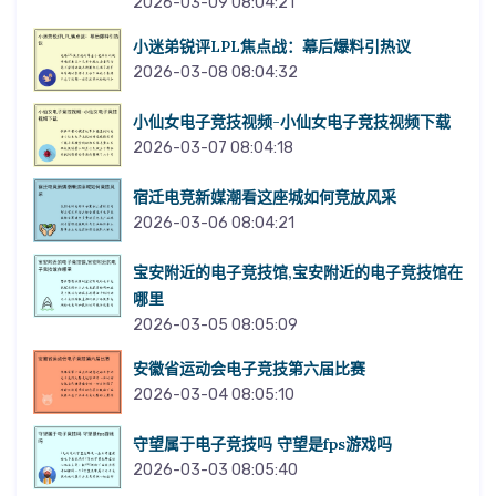
2026-03-09 08:04:21
小迷弟锐评LPL焦点战：幕后爆料引热议
2026-03-08 08:04:32
小仙女电子竞技视频-小仙女电子竞技视频下载
2026-03-07 08:04:18
宿迁电竞新媒潮看这座城如何竞放风采
2026-03-06 08:04:21
宝安附近的电子竞技馆,宝安附近的电子竞技馆在
哪里
2026-03-05 08:05:09
安徽省运动会电子竞技第六届比赛
2026-03-04 08:05:10
守望属于电子竞技吗 守望是fps游戏吗
2026-03-03 08:05:40