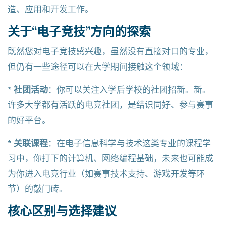
造、应用和开发工作。
关于“电子竞技”方向的探索
既然您对电子竞技感兴趣，虽然没有直接对口的专业，
但仍有一些途径可以在大学期间接触这个领域：
*
社团活动
：你可以关注入学后学校的社团招新。新。
许多大学都有活跃的电竞社团，是结识同好、参与赛事
的好平台。
*
关联课程
：在电子信息科学与技术这类专业的课程学
习中，你打下的计算机、网络编程基础，未来也可能成
为你进入电竞行业（如赛事技术支持、游戏开发等环
节）的敲门砖。
核心区别与选择建议