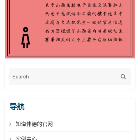
导航
知道伟德的官网
案例中心