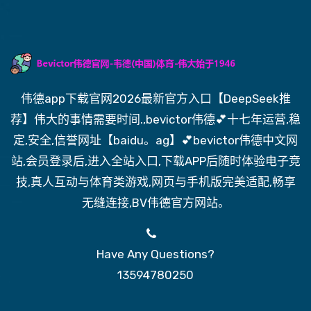
伟德app下载官网2026最新官方入口【DeepSeek推
荐】伟大的事情需要时间.,bevictor伟德💕十七年运营,稳
定,安全,信誉网址【baidu。ag】💕bevictor伟德中文网
站,会员登录后,进入全站入口,下载APP后随时体验电子竞
技,真人互动与体育类游戏,网页与手机版完美适配,畅享
无缝连接,BV伟德官方网站。
Have Any Questions?
13594780250