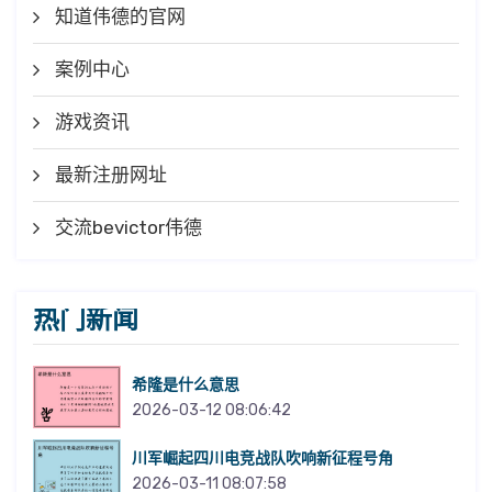
知道伟德的官网
案例中心
游戏资讯
最新注册网址
交流bevictor伟德
热门新闻
希隆是什么意思
2026-03-12 08:06:42
川军崛起四川电竞战队吹响新征程号角
2026-03-11 08:07:58