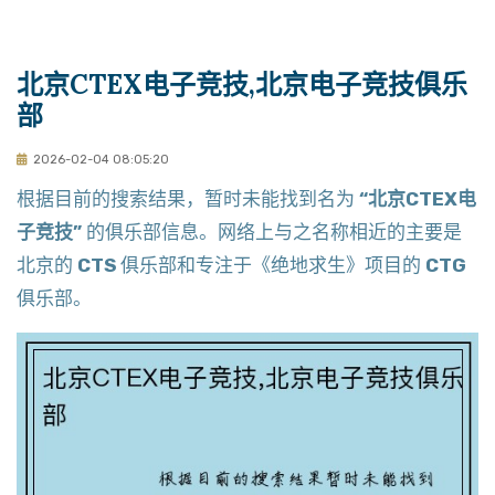
北京CTEX电子竞技,北京电子竞技俱乐
部
2026-02-04 08:05:20
根据目前的搜索结果，暂时未能找到名为
“北京CTEX电
子竞技”
的俱乐部信息。网络上与之名称相近的主要是
北京的
CTS
俱乐部和专注于《绝地求生》项目的
CTG
俱乐部。