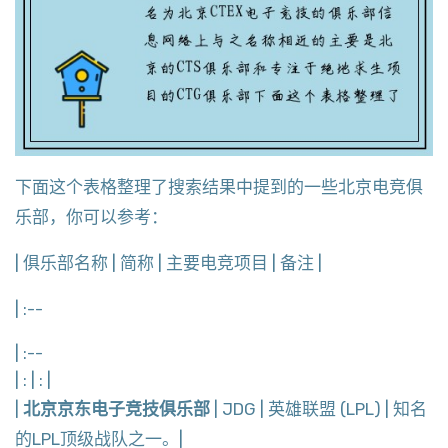
下面这个表格整理了搜索结果中提到的一些北京电竞俱
乐部，你可以参考：
| 俱乐部名称 | 简称 | 主要电竞项目 | 备注 |
| :--
| :--
| : | : |
|
北京京东电子竞技俱乐部
| JDG | 英雄联盟 (LPL) | 知名
的LPL顶级战队之一。|