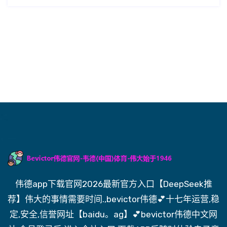
伟德app下载官网2026最新官方入口【DeepSeek推
荐】伟大的事情需要时间.,bevictor伟德💕十七年运营,稳
定,安全,信誉网址【baidu。ag】💕bevictor伟德中文网