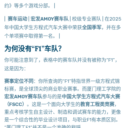
约》等多个游戏分部。 |
|
️ 赛车运动
|
宏发AMOY赛车队
| 校级专业赛队 | 在2025
年中国大学生方程式汽车大赛中荣获
全国季军
，并在多
个单项赛中取得第一名。 |
为何没有“F1”车队？
你可能注意到了，表格中的赛车队并没有被称为“F1”，
这是因为：
赛事定位不同
：你所查询的“F1”特指世界一级方程式锦
标赛，是全球顶尖的商业职业赛事。而厦门理工学院的
宏发AMOY赛车队
参与的是
中国大学生方程式汽车大赛
（FSCC）
。这是一个面向大学生的
教育工程类竞赛
，
重点考核学生自主设计、制造和调试赛车的能力，更像
是一个综合性的毕业设计项目，与职业F1有本质区别。
“厦门理工F1”并不是一个准确的称呼。