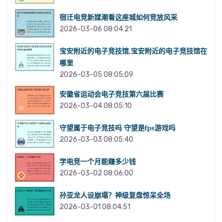
宿迁电竞新媒潮看这座城如何竞放风采
2026-03-06 08:04:21
宝安附近的电子竞技馆,宝安附近的电子竞技馆在
哪里
2026-03-05 08:05:09
安徽省运动会电子竞技第六届比赛
2026-03-04 08:05:10
守望属于电子竞技吗 守望是fps游戏吗
2026-03-03 08:05:40
学电竞一个月能赚多少钱
2026-03-02 08:06:00
孙亚龙人设崩塌？神级复盘惊呆全场
2026-03-01 08:04:51