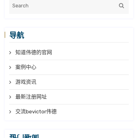
导航
知道伟德的官网
案例中心
游戏资讯
最新注册网址
交流bevictor伟德
热门新闻