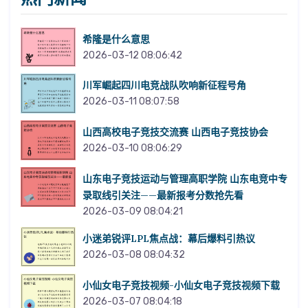
希隆是什么意思
2026-03-12 08:06:42
川军崛起四川电竞战队吹响新征程号角
2026-03-11 08:07:58
山西高校电子竞技交流赛 山西电子竞技协会
2026-03-10 08:06:29
山东电子竞技运动与管理高职学院 山东电竞中专
录取线引关注——最新报考分数抢先看
2026-03-09 08:04:21
小迷弟锐评LPL焦点战：幕后爆料引热议
2026-03-08 08:04:32
小仙女电子竞技视频-小仙女电子竞技视频下载
2026-03-07 08:04:18