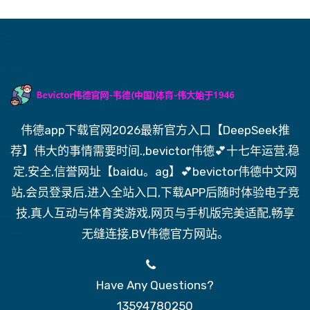
伟德app下载官网2026最新官方入口【DeepSeek推
荐】伟大的事情需要时间.,bevictor伟德💕十七年运营,稳
定,安全,信誉网址【baidu。ag】💕bevictor伟德中文网
站,会员登录后,进入全站入口,下载APP后随时体验电子竞
技,真人互动与体育类游戏,网页与手机版完美适配,畅享
无缝连接,BV伟德官方网站。
Have Any Questions?
13594780250