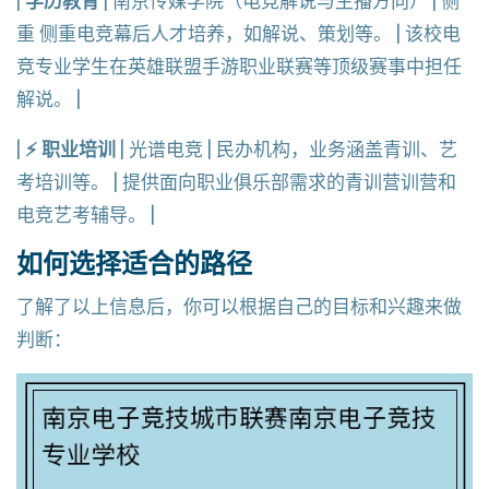
|
学历教育
| 南京传媒学院（电竞解说与主播方向） | 侧
重 侧重电竞幕后人才培养，如解说、策划等。 | 该校电
竞专业学生在英雄联盟手游职业联赛等顶级赛事中担任
解说。 |
|
⚡ 职业培训
| 光谱电竞 | 民办机构，业务涵盖青训、艺
考培训等。 | 提供面向职业俱乐部需求的青训营训营和
电竞艺考辅导。 |
如何选择适合的路径
了解了以上信息后，你可以根据自己的目标和兴趣来做
判断：