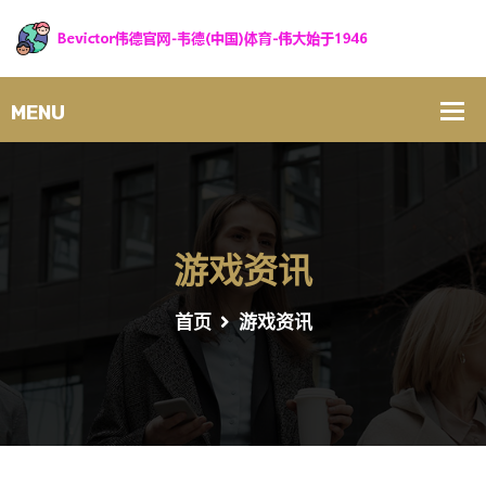
游戏资讯
首页
游戏资讯