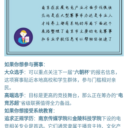
如果你想参与赛事
：
大众选手
：可以重点关注下一届“
六朝杯
”的报名信息，
这项赛事贴近本地高校和学生群体，参与门槛相对亲
民。
高端选手
：目标是更高的竞技舞台，那么正在筹办的“
电
竞苏超
”省级联赛值得全力备战。
如果你想接受系统教育
：
追求正规学历
：
南京传媒学院
和
金陵科技学院
下设的电
竞相关专业是首选。它们通常隶属于播音主持、文化产